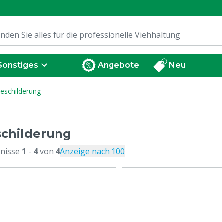
Sonstiges
Angebote
Neu
eschilderung
childerung
nisse
1
-
4
von
4
Anzeige nach 100