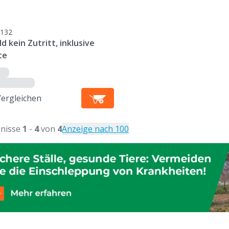
132
ld kein Zutritt, inklusive
te
Vergleichen
nisse
1
-
4
von
4
Anzeige nach 100