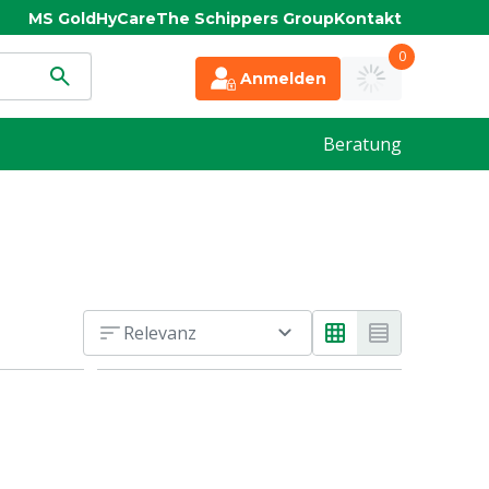
MS Gold
HyCare
The Schippers Group
Kontakt
0
Anmelden
Beratung
Relevanz