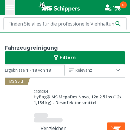
0
Fahrzeugreinigung
Filtern
Ergebnisse
1
-
18
von
18
Relevanz
MS Gold
2505284
HyBag® MS MegaDes Novo, 12x 2.5 lbs (12x
1,134 kg) - Desinfektionsmittel
Vergleichen