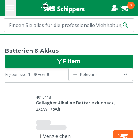
0
Batterien & Akkus
Filtern
Ergebnisse
1
-
9
von
9
Relevanz
4010448
Gallagher Alkaline Batterie duopack,
2x9V/175Ah
Vergleichen