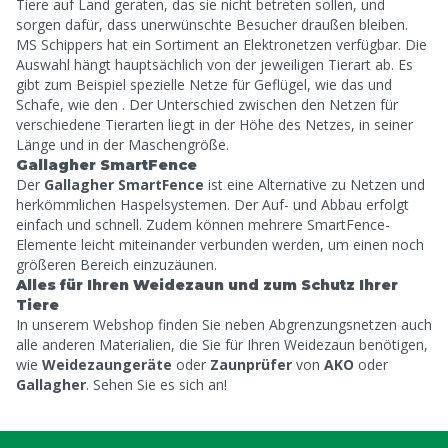
Tiere auf Land geraten, das sie nicht betreten sollen, und
sorgen dafür, dass unerwünschte Besucher draußen bleiben.
MS Schippers hat ein Sortiment an Elektronetzen verfügbar. Die
Auswahl hängt hauptsächlich von der jeweiligen Tierart ab. Es
gibt zum Beispiel spezielle Netze für Geflügel, wie das
und
Schafe, wie den
. Der Unterschied zwischen den Netzen für
verschiedene Tierarten liegt in der Höhe des Netzes, in seiner
Länge und in der Maschengröße.
Gallagher SmartFence
Der
Gallagher SmartFence
ist eine Alternative zu Netzen und
herkömmlichen Haspelsystemen. Der Auf- und Abbau erfolgt
einfach und schnell. Zudem können mehrere SmartFence-
Elemente leicht miteinander verbunden werden, um einen noch
größeren Bereich einzuzäunen.
Alles für Ihren Weidezaun und zum Schutz Ihrer
Tiere
In unserem Webshop finden Sie neben Abgrenzungsnetzen auch
alle anderen Materialien, die Sie für Ihren Weidezaun benötigen,
wie
Weidezaungeräte
oder
Zaunprüfer
von
AKO
oder
Gallagher
. Sehen Sie es sich an!