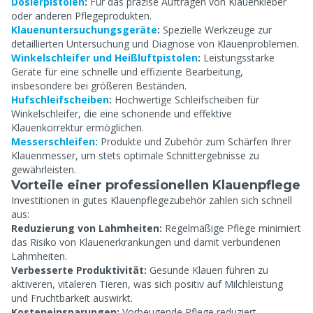
Dosierpistolen
:
Für das präzise Auftragen von Klauenkleber
oder anderen Pflegeprodukten.
Klauenuntersuchungsgeräte
:
Spezielle Werkzeuge zur
detaillierten Untersuchung und Diagnose von Klauenproblemen.
Winkelschleifer und Heißluftpistolen
:
Leistungsstarke
Geräte für eine schnelle und effiziente Bearbeitung,
insbesondere bei größeren Beständen.
Hufschleifscheiben
:
Hochwertige Schleifscheiben für
Winkelschleifer, die eine schonende und effektive
Klauenkorrektur ermöglichen.
Messerschleifen:
Produkte und Zubehör zum Schärfen Ihrer
Klauenmesser, um stets optimale Schnittergebnisse zu
gewährleisten.
Vorteile einer professionellen Klauenpflege
Investitionen in gutes Klauenpflegezubehör zahlen sich schnell
aus:
Reduzierung von Lahmheiten:
Regelmäßige Pflege minimiert
das Risiko von Klauenerkrankungen und damit verbundenen
Lahmheiten.
Verbesserte Produktivität:
Gesunde Klauen führen zu
aktiveren, vitaleren Tieren, was sich positiv auf Milchleistung
und Fruchtbarkeit auswirkt.
Kosteneinsparungen:
Vorbeugende Pflege reduziert