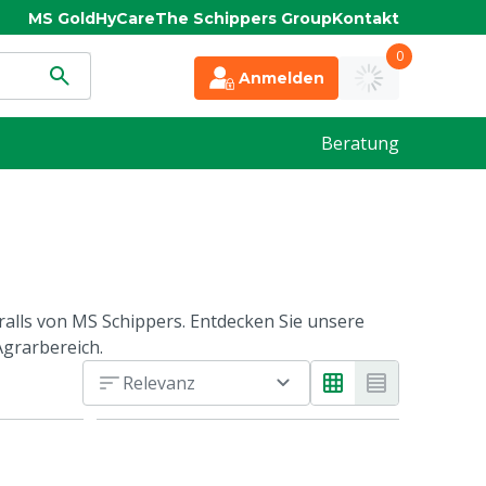
MS Gold
HyCare
The Schippers Group
Kontakt
0
Anmelden
Beratung
alls von MS Schippers. Entdecken Sie unsere
Agrarbereich.
Relevanz