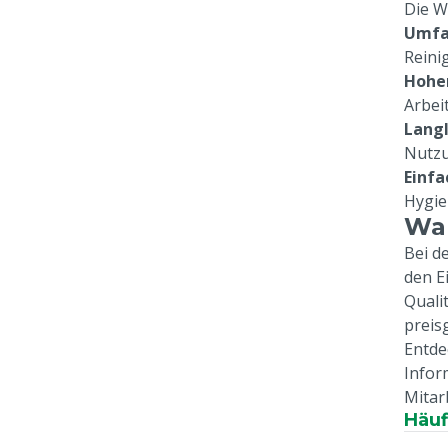
Die W
Umfa
Reini
Hohe
Arbei
Langl
Nutzu
Einfa
Hygie
Wah
Bei d
den E
Quali
preis
Entde
Infor
Mitar
Häuf