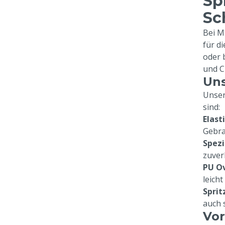
Sp
Sc
Bei M
für d
oder 
und C
Uns
Unser
sind:
Elast
Gebra
Spezi
zuver
PU Ov
leich
Sprit
auch 
Vor