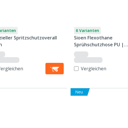
arianten
6 Varianten
ieller Spritzschutzoverall
Sioen Flexothane
n
Sprühschutzhose PU |
Rotterdam
Vergleichen
Vergleichen
Neu