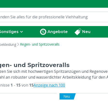
Sonstiges
Angebote
Neu
Regen- und Spritzoveralls
bekleidung
en- und Spritzoveralls
zen Sie sich mit hochwertigen Spritzanzügen und Regenover
hl an robuster und wasserdichter Arbeitskleidung für den 
nisse
1
-
15
von
15
Anzeige nach 100
Neu