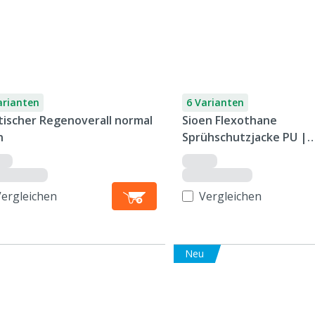
arianten
6 Varianten
stischer Regenoverall normal
Sioen Flexothane
n
Sprühschutzjacke PU |
Dortmund
Vergleichen
Vergleichen
Neu