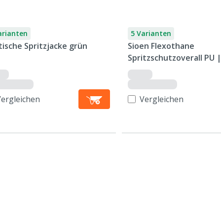
arianten
5 Varianten
tische Spritzjacke grün
Sioen Flexothane
Spritzschutzoverall PU 
Montreal
Vergleichen
Vergleichen