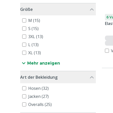
Größe
6 V
M (15)
Elas
S (15)
3XL (13)
L (13)
XL (13)
Mehr anzeigen
Art der Bekleidung
Hosen (32)
Jacken (27)
Overalls (25)