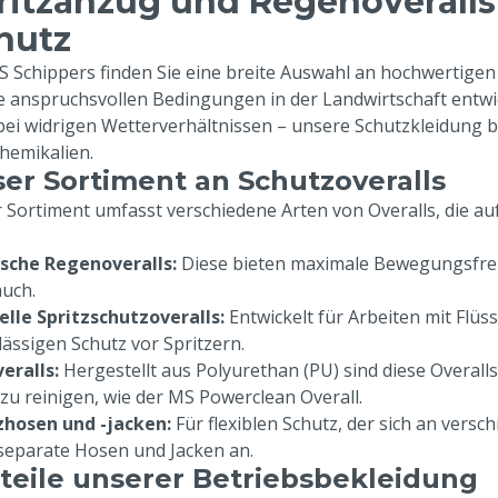
ritzanzug und Regenoverall
hutz
S Schippers finden Sie eine breite Auswahl an hochwertige
ie anspruchsvollen Bedingungen in der Landwirtschaft entwic
bei widrigen Wetterverhältnissen – unsere Schutzkleidung 
hemikalien.
er Sortiment an Schutzoveralls
 Sortiment umfasst verschiedene Arten von Overalls, die au
ische Regenoveralls:
Diese bieten maximale Bewegungsfreih
uch.
elle Spritzschutzoveralls:
Entwickelt für Arbeiten mit Flüs
lässigen Schutz vor Spritzern.
eralls:
Hergestellt aus Polyurethan (PU) sind diese Overall
t zu reinigen, wie der MS Powerclean Overall.
zhosen und -jacken:
Für flexiblen Schutz, der sich an versc
separate Hosen und Jacken an.
teile unserer Betriebsbekleidung