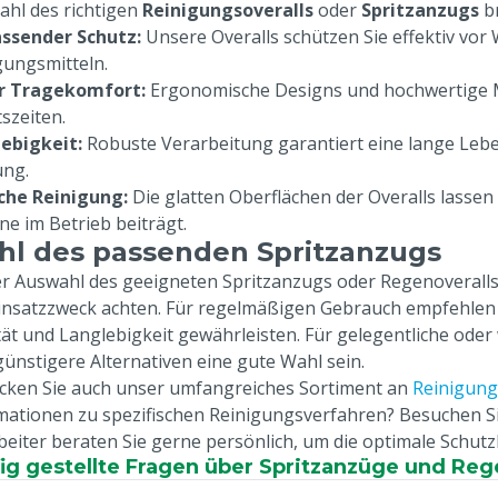
ahl des richtigen
Reinigungsoveralls
oder
Spritzanzugs
b
ssender Schutz:
Unsere Overalls schützen Sie effektiv vor
gungsmitteln.
r Tragekomfort:
Ergonomische Designs und hochwertige Ma
tszeiten.
ebigkeit:
Robuste Verarbeitung garantiert eine lange Leben
ng.
che Reinigung:
Die glatten Oberflächen der Overalls lassen s
ne im Betrieb beiträgt.
l des passenden Spritzanzugs
er Auswahl des geeigneten Spritzanzugs oder Regenoveralls 
insatzzweck achten. Für regelmäßigen Gebrauch empfehlen w
tät und Langlebigkeit gewährleisten. Für gelegentliche ode
günstigere Alternativen eine gute Wahl sein.
cken Sie auch unser umfangreiches Sortiment an
Reinigung
mationen zu spezifischen Reinigungsverfahren? Besuchen S
beiter beraten Sie gerne persönlich, um die optimale Schutz
ig gestellte Fragen über Spritzanzüge und Reg