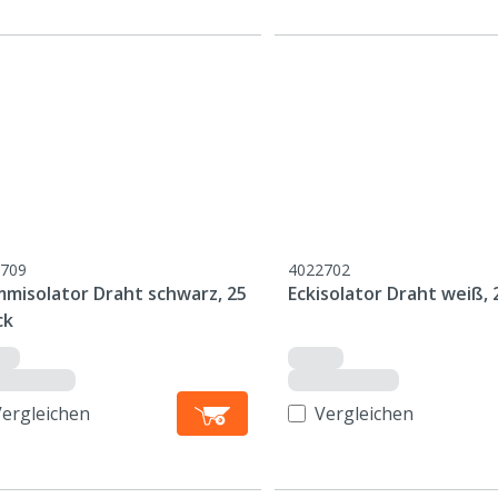
709
4022702
mmisolator Draht schwarz, 25
Eckisolator Draht weiß, 
ck
Vergleichen
Vergleichen