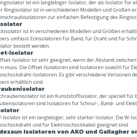
ngisolator ist ein langlebiger Isolator, der als Isolator für
Der Ringisolator ist in verschiedenen Modellen und Größen er
Einschraubisolatoren zur einfachen Befestigung des Ringisol
solator
ckisolator ist in verschiedenen Modellen und Größen erhältl
pers umfasst Eckisolatoren für Band, für Draht und für Schn
olator bestellt werden.
et-Isolator
ffset-Isolator ist sehr geeignet, wenn der Abstand zwische
n muss. Die Offset-Isolatoren sind Isolatoren sowohl für El
roschockdraht-Isolatoren. Es gibt verschiedene Versionen d
ers erhältlich sind.
raubenisolator
chraubenisolator ist ein Kunststoffisolator, der speziell fü
ubenisolatoren sind Isolatoren für Schnur-, Band- und Elekt
olator
Isolator ist ein langlebiger, sehr starker Isolator. Die W-Is
roschockdraht und für Elektroschockkabel geeignet sind.
ezaun Isolatoren von AKO und Gallagher on