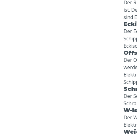
Der Ri
ist. 
sind 
Ecki
Der E
Schip
Eckis
Offs
Der O
werde
Elekt
Schipp
Sch
Der S
Schra
W-Is
Der W-
Elekt
Weid