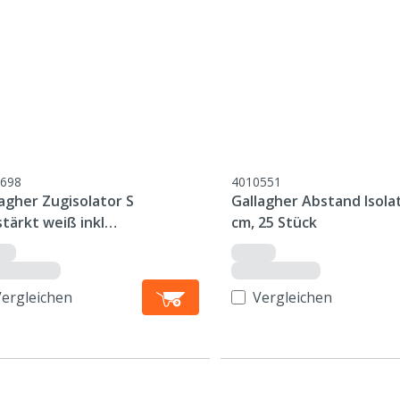
698
4010551
agher Zugisolator S
Gallagher Abstand Isola
tärkt weiß inkl
cm, 25 Stück
stahldraht, 5 Stück
Vergleichen
Vergleichen