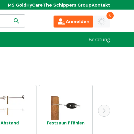
MS Gold
HyCare
The Schippers Group
Kontakt
0
Anmelden
Beratung
Abstand
Festzaun Pfählen