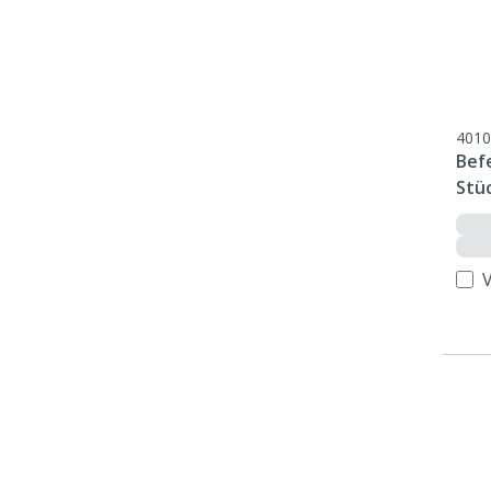
4010
Befe
Stü