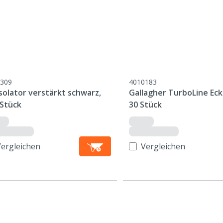
309
4010183
solator verstärkt schwarz,
Gallagher TurboLine Ecki
 Stück
30 Stück
Vergleichen
Vergleichen