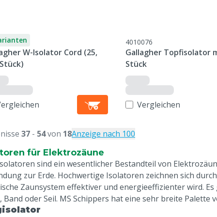
arianten
4010076
agher W-Isolator Cord (25,
Gallagher Topfisolator m
 Stück)
Stück
Vergleichen
Vergleichen
nisse
37
-
54
von
18
Anzeige nach 100
atoren für Elektrozäune
solatoren sind ein wesentlicher Bestandteil von Elektrozäune
ndung zur Erde. Hochwertige Isolatoren zeichnen sich durc
ische Zaunsystem effektiver und energieeffizienter wird. Es g
, Band oder Seil. MS Schippers hat eine sehr breite Palette v
isolator