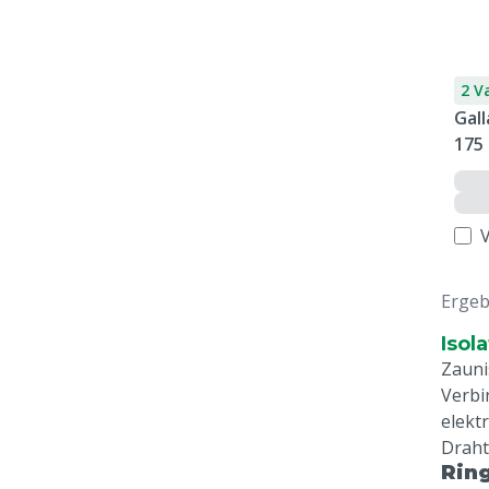
2 V
Gall
175
Ergeb
Isol
Zauni
Verbi
elektr
Draht
Ring