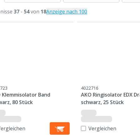
nisse
37
-
54
von
18
Anzeige nach 100
723
4022716
 Klemmisolator Band
AKO Ringisolator EDX Dr
warz, 80 Stück
schwarz, 25 Stück
Vergleichen
Vergleichen