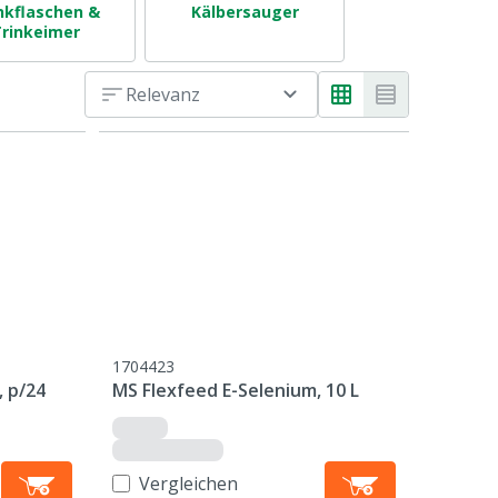
nkflaschen &
Kälbersauger
Saugentwöhn
rinkeimer
Relevanz
1704423
, p/24
MS Flexfeed E-Selenium, 10 L
Vergleichen