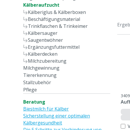
Kälberaufzucht
Kälberiglus & Kälberboxen
Beschäftigungsmaterial
Ergeb
Trinkflaschen & Trinkeimer
Kälbersauger
Saugentwöhner
Ergänzungsfuttermittel
Kälberdecken
Milchzubereitung
Milchgewinnung
Tiererkennung
Stallzubehör
Pflege
3409
Beratung
Auf
Biestmilch für Kälber
Sicherstellung einer optimalen
Kälbergesundheit
Die 5 Schritte zur Verhinderung von