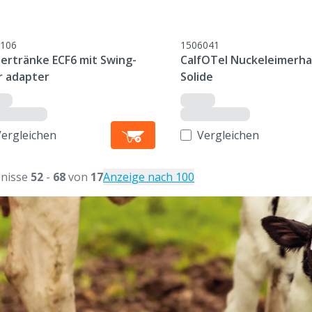
106
1506041
bertränke ECF6 mit Swing-
CalfOTel Nuckeleimerha
r adapter
Solide
Vergleichen
Vergleichen
nisse
52
-
68
von
17
Anzeige nach 100