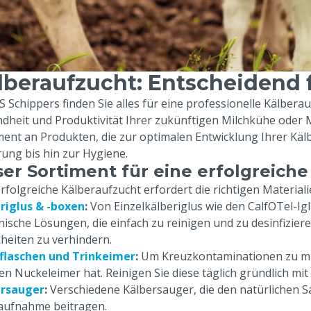
lberaufzucht: Entscheidend 
 Schippers finden Sie alles für eine professionelle Kälberauf
dheit und Produktivität Ihrer zukünftigen Milchkühe oder 
ment an Produkten, die zur optimalen Entwicklung Ihrer Käl
rung bis hin zur Hygiene.
er Sortiment für eine erfolgreich
erfolgreiche Kälberaufzucht erfordert die richtigen Materia
riglus & -boxen
:
Von Einzelkälberiglus wie den CalfOTel-Ig
nische Lösungen, die einfach zu reinigen und zu desinfiziere
heiten zu verhindern.
flaschen und Trinkeimer
:
Um Kreuzkontaminationen zu minim
en Nuckeleimer hat. Reinigen Sie diese täglich gründlich m
ersauger
:
Verschiedene Kälbersauger, die den natürlichen S
aufnahme beitragen.