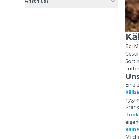
Anschluss
Kä
Bei MS
Gesun
Sorti
Fütte
Uns
Eine 
Kälbe
hygie
Krank
Trink
eigen
Kälb
Milch