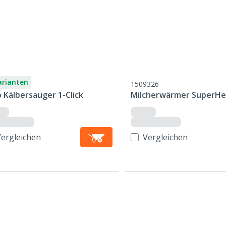
arianten
1509326
 Kälbersauger 1-Click
Milcherwärmer SuperHe
Vergleichen
Vergleichen