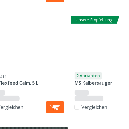
Unsere Empfehlung
2 Varianten
411
lexfeed Calm, 5 L
MS Kälbersauger
Vergleichen
Vergleichen