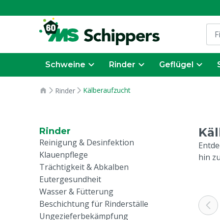
Schweine
Rinder
Geflügel
Kälberaufzucht
Rinder
Käl
Rinder
Reinigung & Desinfektion
Entde
Klauenpflege
hin z
Trächtigkeit & Abkalben
Eutergesundheit
Wasser & Fütterung
Beschichtung für Rinderställe
Ungezieferbekämpfung