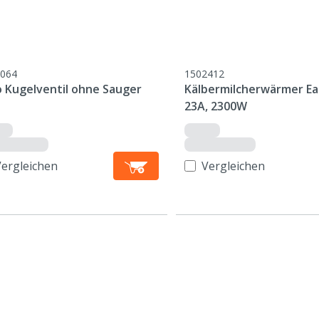
064
1502412
o Kugelventil ohne Sauger
Kälbermilcherwärmer E
23A, 2300W
Vergleichen
Vergleichen