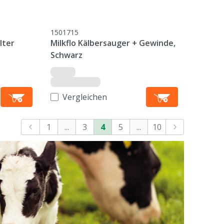
1501715
lter
Milkflo Kälbersauger + Gewinde,
Schwarz
Vergleichen
1
...
3
4
5
...
10