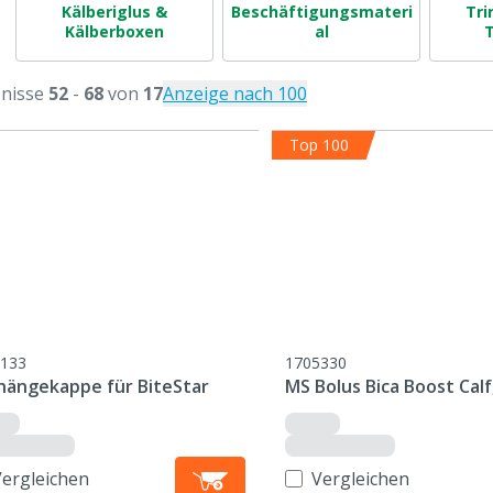
Kälberiglus &
Beschäftigungsmateri
Tri
Kälberboxen
al
T
nisse
52
-
68
von
17
Anzeige nach 100
Top 100
133
1705330
hängekappe für BiteStar
MS Bolus Bica Boost Calf
Vergleichen
Vergleichen